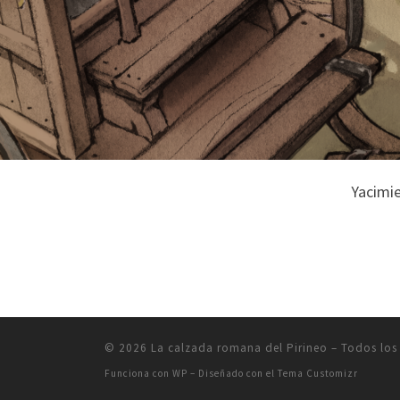
Yacimie
© 2026
La calzada romana del Pirineo
– Todos los
Funciona con
WP
– Diseñado con el
Tema Customizr