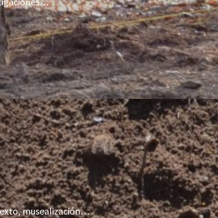
stigaciones…
ntexto, musealización…