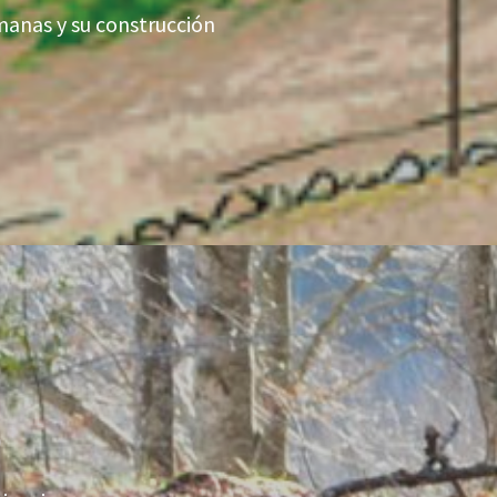
manas y su construcción
O