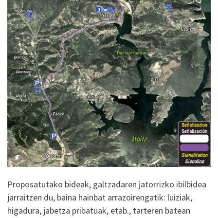
Proposatutako bideak, galtzadaren jatorrizko ibilbidea
jarraitzen du, baina hainbat arrazoirengatik: luiziak,
higadura, jabetza pribatuak, etab., tarteren batean