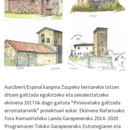
Aurizberri/Espinal kanpina Zazpeko herriarekin lotzen
dituen galtzada egokitzeko eta seinaleztatzeko
ekimena 2017tik dago gaituta “Pirinioetako galtzada
erromatarretik” proiektuari esker. Ekimena Nafarroako
Foru Komunitateko Landa Garapenerako 2014- 2020
Programaren Tokiko Garapenerako Estrategiaren eta