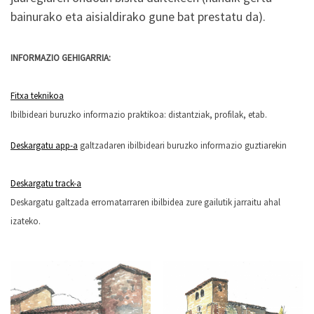
bainurako eta aisialdirako gune bat prestatu da).
INFORMAZIO GEHIGARRIA:
Fitxa teknikoa
Ibilbideari buruzko informazio praktikoa: distantziak, profilak, etab.
Deskargatu app-a
galtzadaren ibilbideari buruzko informazio guztiarekin
Deskargatu track-a
Deskargatu galtzada erromatarraren ibilbidea zure gailutik jarraitu ahal
izateko.