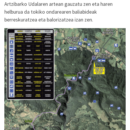
Artzibarko Udalaren artean gauzatu zen eta haren
helburua da tokiko ondarearen baliabideak
berreskuratzea eta balorizatzea izan zen.