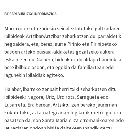
BIDEARI BURUZKO INFORMAZIOA
Marra more eta zuriekin seinaleztatutako galtzadaren
ibilbideak Artzibar/Artzibar zeharkatzen du iparraldetik
hegoaldera, eta, beraz, aurre Pirinio eta Pirinioetako
basoen arteko paisaia-aldaketaz gozatzeko aukera
eskaintzen du. Gainera, bideak ez du aldapa handirik ia
bere ibilbide osoan, eta egokia da familiartean edo
lagunekin ibilaldiak egiteko.
Halaber, ibarreko zenbait herri txiki zeharkatzen ditu
ibilbideak: Nagore, Uriz, Urdirotz, Saragueta edo
Lusarreta. Era berean,
Artziko
, izen bereko jaurerrian
kokatutako, aztarnategi arkeologikotik metro gutxira
pasatzen da, non Santa Maria eliza erromanikoaren edo
jauregiaren ondoan bisita daitekeen (handik gertu